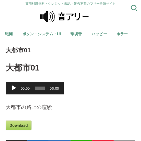
商用利用無料・クレジット表記・報告不要のフリー音源サイト
戦闘
ボタン・システム・UI
環境音
ハッピー
ホラー
大都市01
大都市01
音
00:00
00:00
声
プ
大都市の路上の喧騒
レ
ー
Download
ヤ
ー