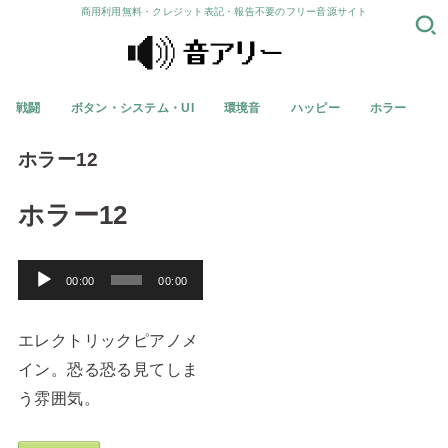
商用利用無料・クレジット表記・報告不要のフリー音源サイト
戦闘
ボタン・システム・UI
環境音
ハッピー
ホラー
ホラー12
ホラー12
音
00:00
00:00
声
プ
エレクトリックピアノメ
レ
イン。恐る恐る見てしま
ー
う雰囲気。
ヤ
ー