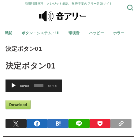
商用利用無料・クレジット表記・報告不要のフリー音源サイト
戦闘
ボタン・システム・UI
環境音
ハッピー
ホラー
決定ボタン01
決定ボタン01
音
00:00
00:00
声
プ
Download
レ
ー
ヤ
ー