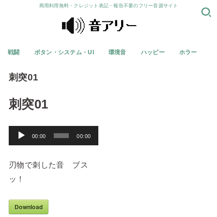
商用利用無料・クレジット表記・報告不要のフリー音源サイト
戦闘
ボタン・システム・UI
環境音
ハッピー
ホラー
刺突01
刺突01
音
00:00
00:00
声
プ
刃物で刺した音 ブス
レ
ッ！
ー
ヤ
Download
ー